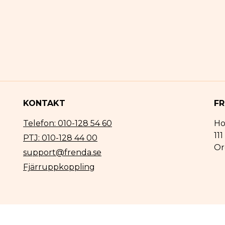
KONTAKT
FR
Telefon: 010-128 54 60
Ho
11
PTJ: 010-128 44 00
Or
support@frenda.se
Fjärruppkoppling