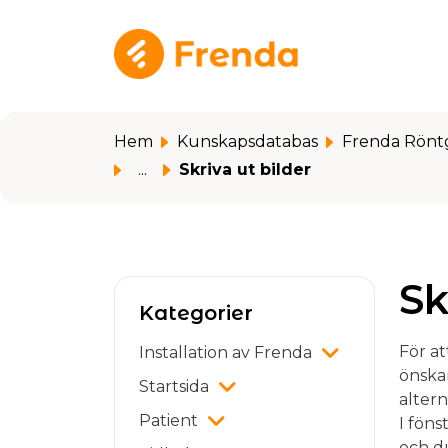
Hoppa över till huvudinnehåll
Hem
Kunskapsdatabas
Frenda Rönt
...
Skriva ut bilder
Sk
Kategorier
För at
Installation av Frenda
önskar
Startsida
altern
Patient
I fön
och du