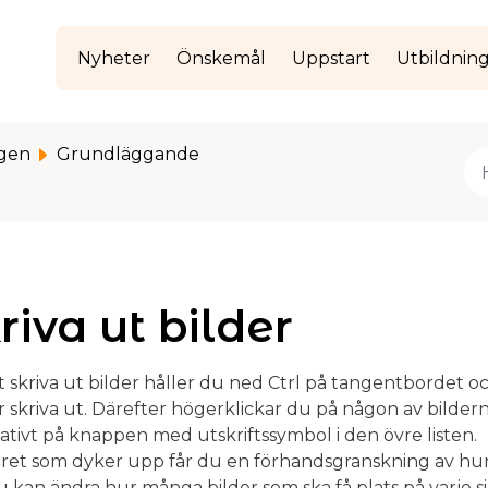
Nyheter
Önskemål
Uppstart
Utbildnin
gen
Grundläggande
riva ut bilder
t skriva ut bilder håller du ned Ctrl på tangentbordet oc
 skriva ut. Därefter högerklickar du på någon av bilderna
ativt på knappen med utskriftssymbol i den övre listen.
stret som dyker upp får du en förhandsgranskning av hur
 kan ändra hur många bilder som ska få plats på varje sid