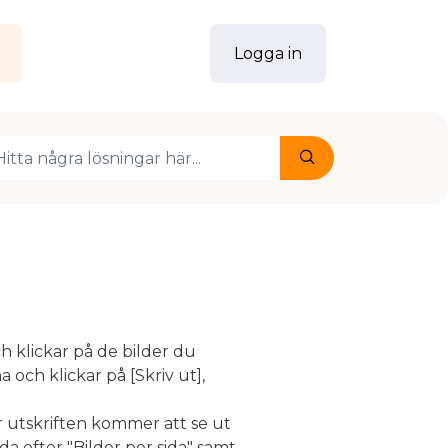
g
Logga in
h klickar på de bilder du
 och klickar på [Skriv ut],
 utskriften kommer att se ut
a efter "Bilder per sida" samt