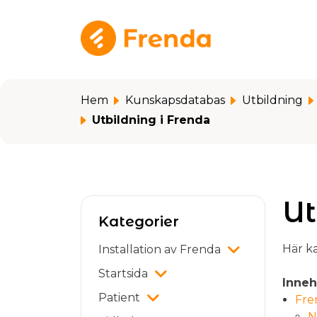
Hoppa över till huvudinnehåll
Hem
Kunskapsdatabas
Utbildning
Utbildning i Frenda
Ut
Kategorier
Här ka
Installation av Frenda
Startsida
Inneh
Patient
Fre
N