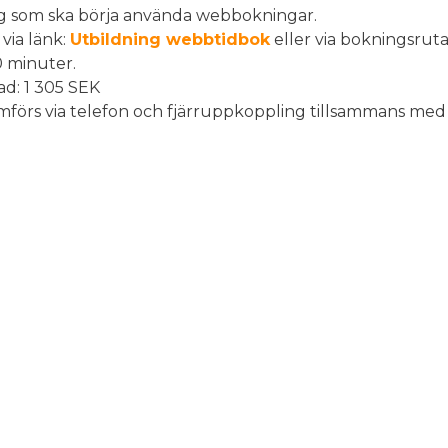
ig som ska börja använda webbokningar.
via länk:
Utbildning webbtidbok
eller via bokningsrut
0 minuter.
ad: 1 305 SEK
förs via telefon och fjärruppkoppling tillsammans med 