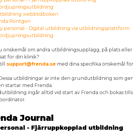
ördjupningsutbildning
tbildning webbtidboken
nda Röntgen
y personal - Digital utbildning via utbildningsplattform
ördjupningsutbildning
u önskemål om andra utbildningsupplägg, på plats eller 
at för din klinik?
till
support@frenda.se
med dina specifika önskemål för
Dessa utbildningar är inte den grundutbildning som ge
en startar med Frenda.
tbildning ingår alltid vid start av Frenda och bokas ti
oordinator.
enda Journal
ersonal - Fjärruppkopplad utbildning