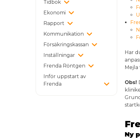
Tidbok
F
Ekonomi
U
Fre
Rapport
N
Kommunikation
F
Försäkringskassan
Har d
Inställningar
anpass
Frenda Röntgen
Mejla 
Inför uppstart av
Obs!
Frenda
klinik
Grundu
startk
Fr
Ny p