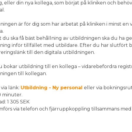
g, eller din nya kollega, som börjat på kliniken och behö
l.
ningen är för dig som har arbetat på kliniken i minst en
a.
t du ska få bäst behållning av utbildningen ska du ha ge
ning inför tillfället med utbildare. Efter du har slutfö
reringslänk till den digitala utbildningen.
bokar utbildning till en kollega – vidarebefordra registr
ningen till kollegan.
via länk:
Utbildning - Ny personal
eller via bokningsr
0 minuter.
ad: 1 305 SEK
förs via telefon och fjärruppkoppling tillsammans med 