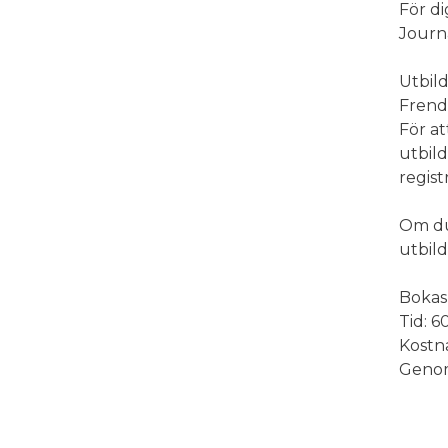
För di
Journa
Utbild
Frend
För at
utbild
regist
Om du 
utbild
Bokas 
Tid: 6
Kostn
Genom