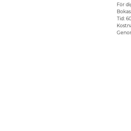
För d
Bokas 
Tid: 6
Kostn
Genom