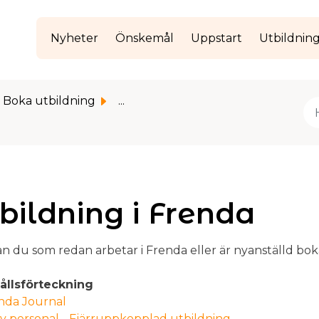
Nyheter
Önskemål
Uppstart
Utbildnin
Boka utbildning
...
bildning i Frenda
n du som redan arbetar i Frenda eller är nyanställd bok
ållsförteckning
nda Journal
y personal - Fjärruppkopplad utbildning