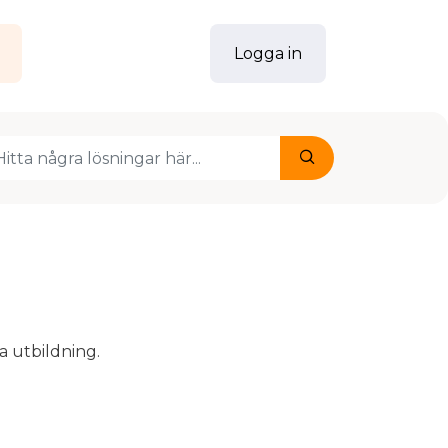
g
Logga in
a utbildning.