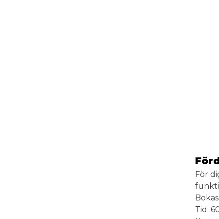
Förd
För di
funkt
Bokas 
Tid: 6