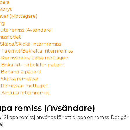
para
vbryt
svar (Mottagare)
ng
luta remiss (Avsändare)
issflödet
. Skapa/Skicka Internremiss
. Ta emot/Bekräfta Internremiss
. Remissbekräftelse mottagen
. Boka tid i tidbok för patient
. Behandla patient
. Skicka remissvar
. Remissvar mottaget
. Avsluta Internremiss
pa remiss (Avsändare)
[Skapa remiss] används för att skapa en remiss. Det går
a].