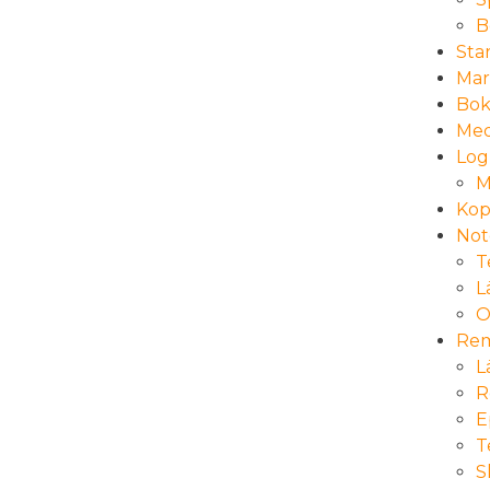
B
Sta
Mar
Bok
Med
Log
M
Kop
Not
T
L
O
Rem
L
R
E
T
S