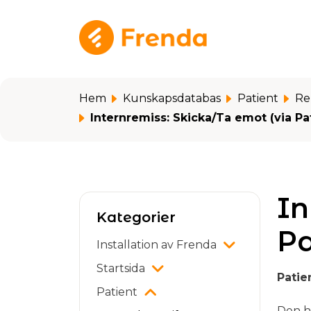
Hoppa över till huvudinnehåll
Hem
Kunskapsdatabas
Patient
Re
Internremiss: Skicka/Ta emot (via Pa
In
Kategorier
Pa
Installation av Frenda
Startsida
Patie
Patient
Den h