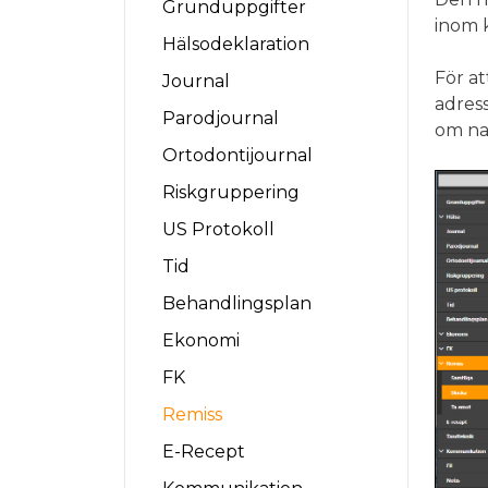
Grunduppgifter
inom k
Hälsodeklaration
För at
Journal
adres
Parodjournal
om na
Ortodontijournal
Riskgruppering
US Protokoll
Tid
Behandlingsplan
Ekonomi
FK
Remiss
E-Recept