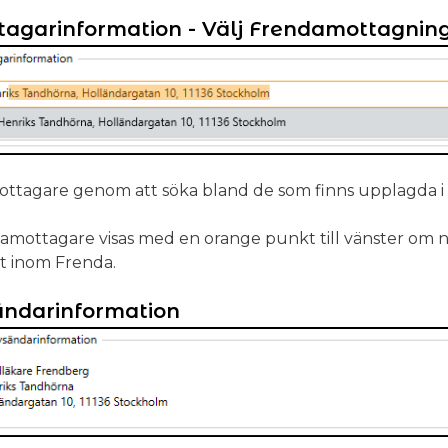
agarinformation - Välj Frendamottagning 
mottagare genom att söka bland de som finns upplagda 
amottagare visas med en orange punkt till vänster om 
lt inom Frenda.
ndarinformation