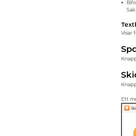
Bif
Sakn
Tex
Visar 
Sp
Knapp 
Ski
Knapp 
Ett m