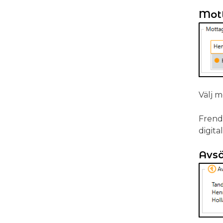
Mott
Välj 
Frend
digita
Avsä