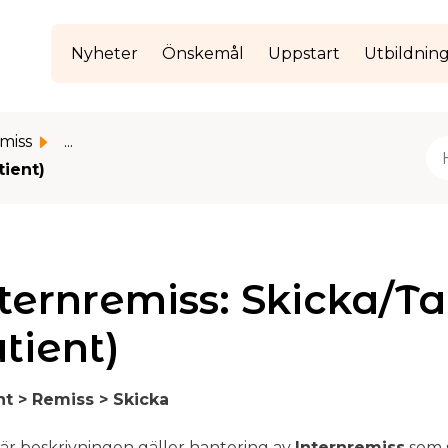
Nyheter
Önskemål
Uppstart
Utbildnin
miss
...
tient)
ternremiss: Skicka/Ta
tient)
nt > Remiss > Skicka
är beskrivningen gäller hantering av
Internremiss
som 