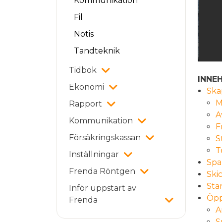
Kommunikation
Fil
Notis
Tandteknik
Tidbok
INNE
Ekonomi
Ska
M
Rapport
A
Kommunikation
F
Försäkringskassan
S
T
Inställningar
Spa
Frenda Röntgen
Ski
Star
Inför uppstart av
Öpp
Frenda
A
S