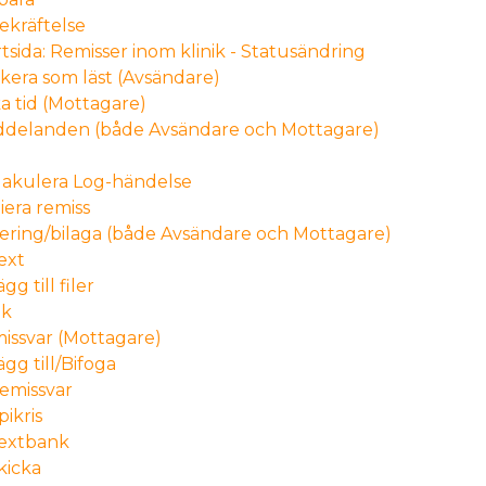
ekräftelse
rtsida: Remisser inom klinik - Statusändring
kera som läst (Avsändare)
a tid (Mottagare)
delanden (både Avsändare och Mottagare)
akulera Log-händelse
iera remiss
ering/bilaga (både Avsändare och Mottagare)
ext
ägg till filer
k
issvar (Mottagare)
ägg till/Bifoga
emissvar
pikris
extbank
kicka