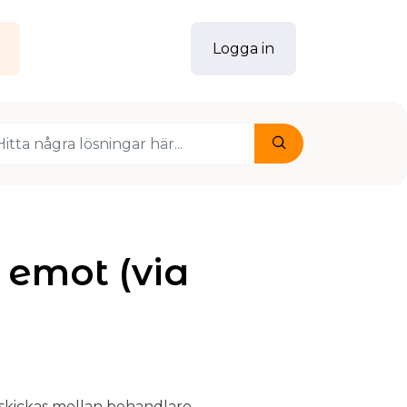
g
Logga in
 emot (via
skickas mellan behandlare