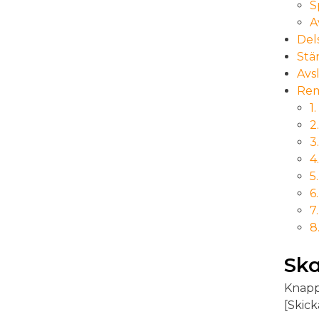
S
A
Del
Stä
Avs
Rem
1
2
3
4
5
6
7
8
Ska
Knapp 
[Skick