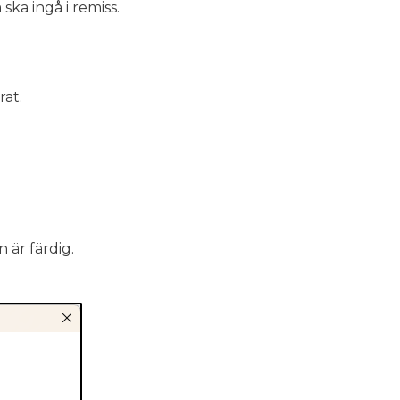
ska ingå i remiss.
rat.
n är färdig.