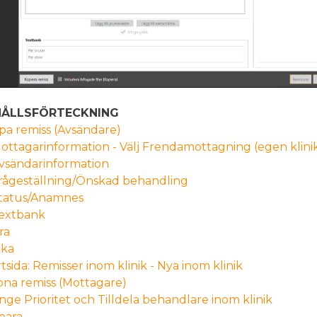
HÅLLSFÖRTECKNING
pa remiss (Avsändare)
ottagarinformation - Välj Frendamottagning (egen klini
vsändarinformation
rågeställning/Önskad behandling
tatus/Anamnes
extbank
ra
cka
tsida: Remisser inom klinik - Nya inom klinik
na remiss (Mottagare)
nge Prioritet och Tilldela behandlare inom klinik
para