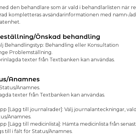
 med den behandlare som är vald i behandlarlisten när r
arad kompletteras avsändarinformationen med namn-/ad
tatenhet.
eställning/Önskad behandling
lj Behandlingstyp: Behandling eller Konsultation
nge Problemställning.
rinlagda texter från Textbanken kan användas.
tus/Anamnes
Status/Anamnes.
lagda texter från Textbanken kan användas.
p [Lägg till journalrader]: Välj journalanteckningar, valda 
tus/Anamnes.
pp [Lägg till medicinlista]: Hämta medicinlista från senas
s till i fält för Status/Anamnes.