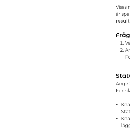
Visas
är sp
resul
Fråg
Vä
A
Fö
Sta
Ange 
Förin
Knap
Sta
Kna
lägg