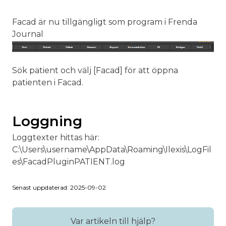
Facad är nu tillgängligt som program i Frenda
Journal
Sök patient och välj [Facad] för att öppna
patienten i Facad.
Loggning
Loggtexter hittas här:
C:\Users\username\AppData\Roaming\Ilexis\LogFil
es\FacadPluginPATIENT.log
Senast uppdaterad: 2025-09-02
Var artikeln till hjälp?