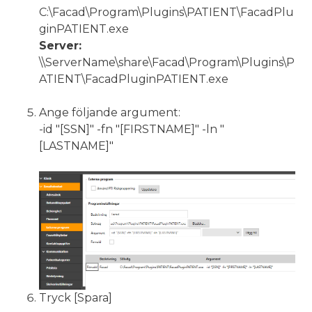
C:\Facad\Program\Plugins\PATIENT\FacadPlu
ginPATIENT.exe
Server:
\\ServerName\share\Facad\Program\Plugins\P
ATIENT\FacadPluginPATIENT.exe
Ange följande argument:
-id "[SSN]" -fn "[FIRSTNAME]" -ln "
[LASTNAME]"
Tryck [Spara]