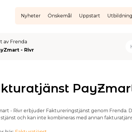
Nyheter
Önskemål
Uppstart
Utbildnin
rt av Frenda
ayZmart - Rivr
kturatjänst PayZmart
art - Rivr erbjuder Faktureringstjänst genom Frenda. D
gstjänst och kan inte kombineras med annan fakturatjäns
er här:
Fakturatjänst