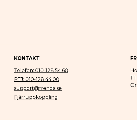
KONTAKT
FR
Telefon: 010-128 54 60
Ho
11
PTJ: 010-128 44 00
Or
support@frenda.se
Fjärruppkoppling