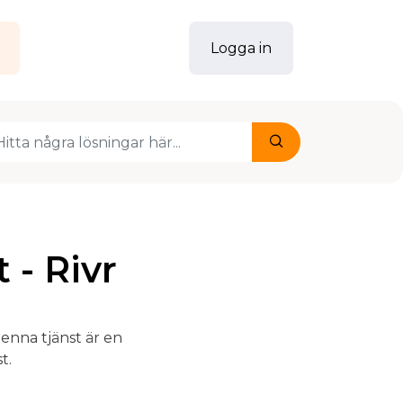
g
Logga in
 - Rivr
enna tjänst är en
t.