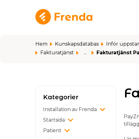
Hoppa över till huvudinnehåll
Hem
Kunskapsdatabas
Inför uppsta
Fakturatjänst
...
Fakturatjänst P
Fa
Kategorier
Installation av Frenda
PayZm
Startsida
tilläg
Patient
Läs m