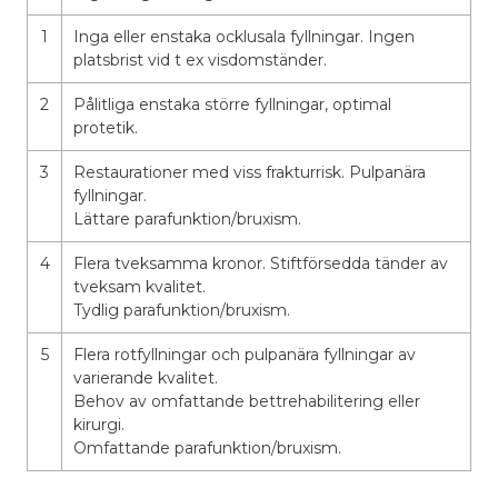
1
Inga eller enstaka ocklusala fyllningar. Ingen
platsbrist vid t ex visdomständer.
2
Pålitliga enstaka större fyllningar, optimal
protetik.
3
Restaurationer med viss frakturrisk. Pulpanära
fyllningar.
Lättare parafunktion/bruxism.
4
Flera tveksamma kronor. Stiftförsedda tänder av
tveksam kvalitet.
Tydlig parafunktion/bruxism.
5
Flera rotfyllningar och pulpanära fyllningar av
varierande kvalitet.
Behov av omfattande bettrehabilitering eller
kirurgi.
Omfattande parafunktion/bruxism.